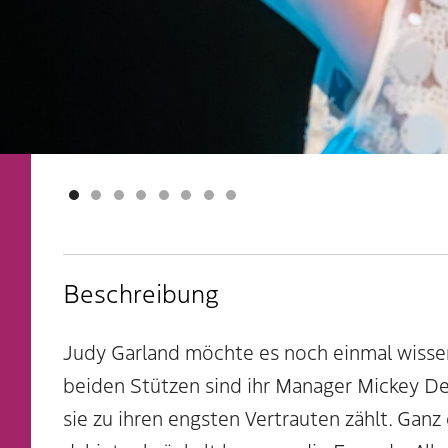
1
Current Item
2
3
4
5
6
7
8
Beschreibung
Judy Garland möchte es noch einmal wissen
beiden Stützen sind ihr Manager Mickey Dean
sie zu ihren engsten Vertrauten zählt. Gan