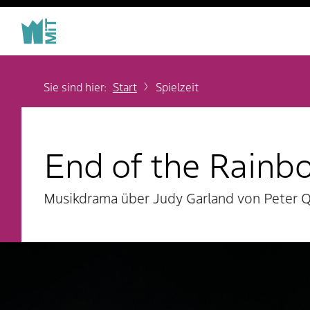
Sie sind hier:
Start
Spielzeit
End of the Rainb
Musikdrama über Judy Garland von Peter Q
Slideshow Items