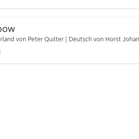
nbow
land von Peter Quilter | Deutsch von Horst Joha
g