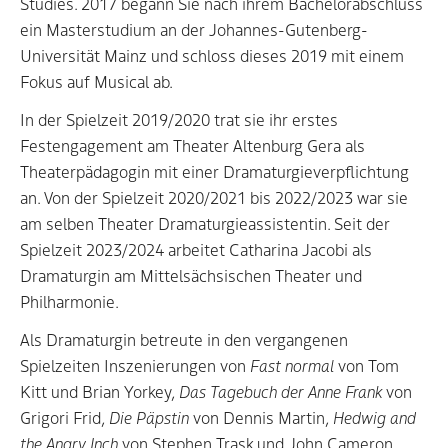
Studies. 2017 begann Sie nach ihrem Bachelorabschluss
ein Masterstudium an der Johannes-Gutenberg-
Universität Mainz und schloss dieses 2019 mit einem
Fokus auf Musical ab.
In der Spielzeit 2019/2020 trat sie ihr erstes
Festengagement am Theater Altenburg Gera als
Theaterpädagogin mit einer Dramaturgieverpflichtung
an. Von der Spielzeit 2020/2021 bis 2022/2023 war sie
am selben Theater Dramaturgieassistentin. Seit der
Spielzeit 2023/2024 arbeitet Catharina Jacobi als
Dramaturgin am Mittelsächsischen Theater und
Philharmonie.
Als Dramaturgin betreute in den vergangenen
Spielzeiten Inszenierungen von
Fast normal
von Tom
Kitt und Brian Yorkey,
Das Tagebuch der Anne Frank
von
Grigori Frid,
Die Päpstin
von Dennis Martin,
Hedwig and
the Angry Inch
von Stephen Trask und John Cameron